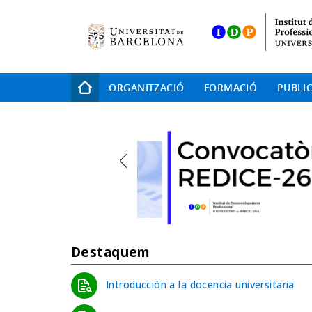
Skip
to
main
navigation
Navegació
ORGANITZACIÓ
FORMACIÓ
PUBLI
principal
Destaquem
Introducción a la docencia universitaria