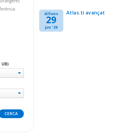
estrangeres
ferència
Atlas.ti avançat
dilluns
29
jun '26
 UB)