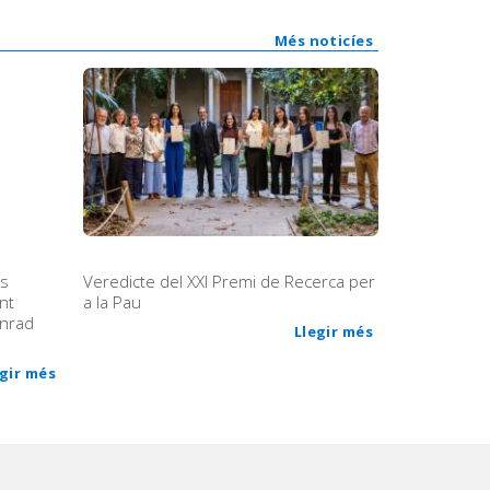
Més noticíes
ps
Veredicte del XXI Premi de Recerca per
nt
a la Pau
onrad
Llegir més
egir més