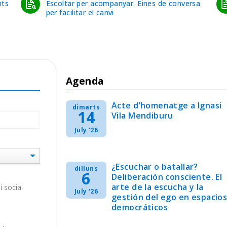
nts
Escoltar per acompanyar. Eines de conversa
per facilitar el canvi
Agenda
Acte d’homenatge a Ignasi
dimarts
14
Vila Mendiburu
July '26
¿Escuchar o batallar?
dilluns
6
Deliberación consciente. El
arte de la escucha y la
i social
July '26
gestión del ego en espacio
democráticos