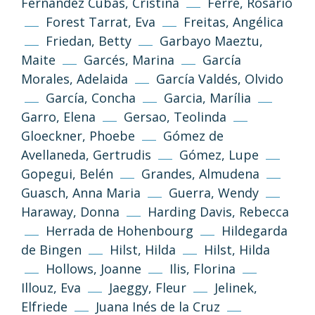
Fernández Cubas, Cristina
Ferré, Rosario
Forest Tarrat, Eva
Freitas, Angélica
Friedan, Betty
Garbayo Maeztu,
Maite
Garcés, Marina
García
Morales, Adelaida
García Valdés, Olvido
García, Concha
Garcia, Marília
Garro, Elena
Gersao, Teolinda
Gloeckner, Phoebe
Gómez de
Avellaneda, Gertrudis
Gómez, Lupe
Gopegui, Belén
Grandes, Almudena
Guasch, Anna Maria
Guerra, Wendy
Haraway, Donna
Harding Davis, Rebecca
Herrada de Hohenbourg
Hildegarda
de Bingen
Hilst, Hilda
Hilst, Hilda
Hollows, Joanne
Ilis, Florina
Illouz, Eva
Jaeggy, Fleur
Jelinek,
Elfriede
Juana Inés de la Cruz