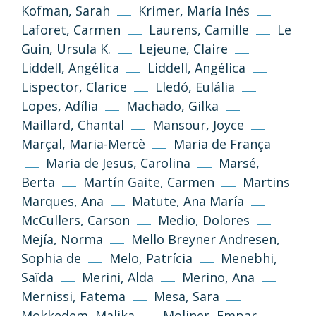
Kofman, Sarah
Krimer, María Inés
Laforet, Carmen
Laurens, Camille
Le
Guin, Ursula K.
Lejeune, Claire
Liddell, Angélica
Liddell, Angélica
Lispector, Clarice
Lledó, Eulália
(CC-BY-NC-SA 3.0)
Lopes, Adília
Machado, Gilka
Tornar a dalt
Maillard, Chantal
Mansour, Joyce
Marçal, Maria-Mercè
Maria de França
Si no s’indica altra cosa, els textos i imatges
Maria de Jesus, Carolina
Marsé,
d’aquest web es publiquen sota llicència
Creative Commons 3.0 de Reconeixement-
Berta
Martín Gaite, Carmen
Martins
NoComercial-CompartirIgual (cc-by-nc-sa
Marques, Ana
Matute, Ana María
3.0)
McCullers, Carson
Medio, Dolores
Mejía, Norma
Mello Breyner Andresen,
Informació i normes
Sophia de
Melo, Patrícia
Menebhi,
Saïda
Merini, Alda
Merino, Ana
Mernissi, Fatema
Mesa, Sara
Mokkedem, Malika
Moliner, Empar