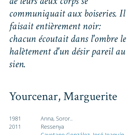
de leurs deux corps se
communiquait aux boiseries. Il
faisait entièrement noir:
chacun écoutait dans l'ombre le
halètement d'un désir pareil au
sien.
Yourcenar, Marguerite
1981
Anna, Soror...
2011
Ressenya
Cayetano González, José Joaquín