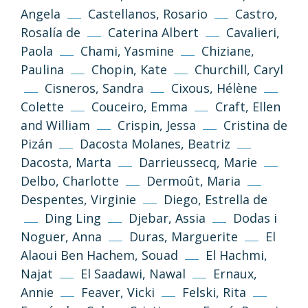
Angela
Castellanos, Rosario
Castro,
Rosalía de
Caterina Albert
Cavalieri,
Paola
Chami, Yasmine
Chiziane,
Paulina
Chopin, Kate
Churchill, Caryl
Cisneros, Sandra
Cixous, Hélène
Colette
Couceiro, Emma
Craft, Ellen
and William
Crispin, Jessa
Cristina de
Pizán
Dacosta Molanes, Beatriz
Dacosta, Marta
Darrieussecq, Marie
Delbo, Charlotte
Dermoût, Maria
Despentes, Virginie
Diego, Estrella de
Ding Ling
Djebar, Assia
Dodas i
Noguer, Anna
Duras, Marguerite
El
Alaoui Ben Hachem, Souad
El Hachmi,
Najat
El Saadawi, Nawal
Ernaux,
Annie
Feaver, Vicki
Felski, Rita