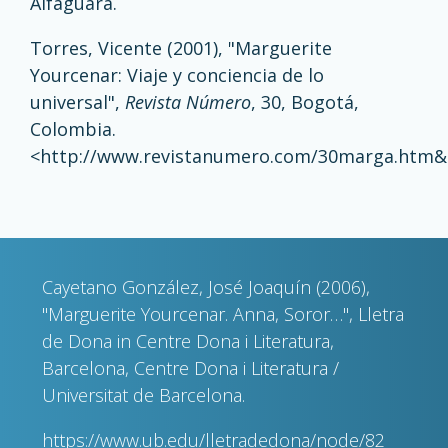
Alfaguara.
Torres, Vicente (2001), "Marguerite
Yourcenar: Viaje y conciencia de lo
universal",
Revista Número
, 30, Bogotá,
Colombia.
<
http://www.revistanumero.com/30marga.htm&
Cayetano González, José Joaquín (2006),
"Marguerite Yourcenar. Anna, Soror…", Lletra
de Dona in Centre Dona i Literatura,
Barcelona, Centre Dona i Literatura /
Universitat de Barcelona.
https://www.ub.edu/lletradedona/node/82