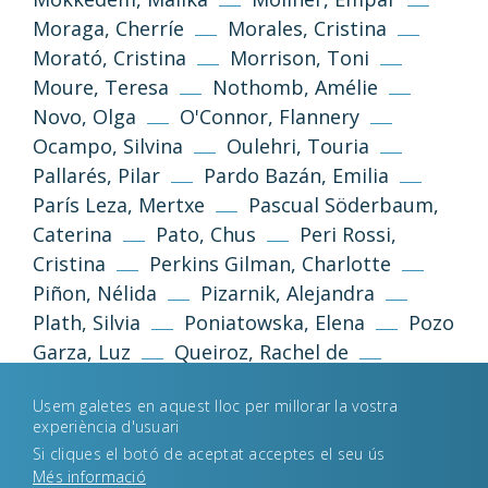
Moraga, Cherríe
Morales, Cristina
Morató, Cristina
Morrison, Toni
Moure, Teresa
Nothomb, Amélie
Novo, Olga
O'Connor, Flannery
Política de privacitat
Avís legal
Ocampo, Silvina
Oulehri, Touria
Pallarés, Pilar
Pardo Bazán, Emilia
Política de galetes
París Leza, Mertxe
Pascual Söderbaum,
Caterina
Pato, Chus
Peri Rossi,
Cristina
Perkins Gilman, Charlotte
Desenvolupament web
Estudi Llimona
Piñon, Nélida
Pizarnik, Alejandra
Plath, Silvia
Poniatowska, Elena
Pozo
Garza, Luz
Queiroz, Rachel de
Queizán, María Xosé
Reimóndez, María
Usem galetes en aquest lloc per millorar la vostra
Rhys, Jean
Riera, Carme
experiència d'usuari
Rodoreda, Mercè
Rodríguez, Claudia
Si cliques el botó de aceptat acceptes el seu ús
Rodríguez, Eider
Roig, Montserrat
Més informació