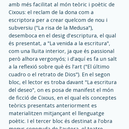
amb més facilitat al món teòric i poètic de
Cixous: el reclam de la dona com a
escriptora per a crear quelcom de nou i
subversiu ("La risa de la Medusa"),
desemboca en el desig d'escriptura, el qual
és presentat, a "La venida a la escritura",
com una lluita interior, ja que és passional
però alhora vergonyós; i d'aquí es fa un salt
a la reflexió sobre què és l'art ("El último
cuadro o el retrato de Dios"). En el segon
bloc, el lector es troba davant "La escritura
del deseo", on es posa de manifest el món
de ficció de Cixous, en el qual els conceptes
teòrics presentats anteriorment es
materialitzen mitjançant el llenguatge
poètic. I el tercer bloc és destinat a l'obra
menys coneguda de l'autora, el teatre,