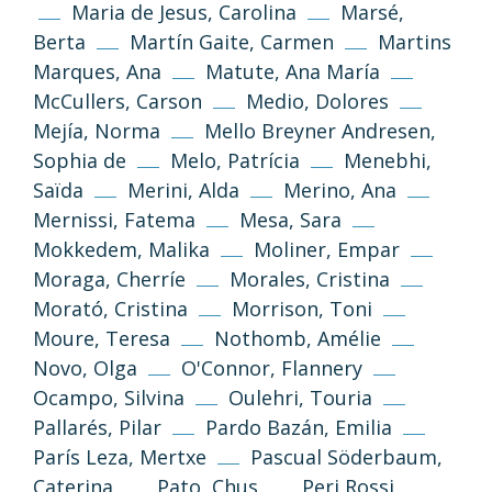
Maria de Jesus, Carolina
Marsé,
Berta
Martín Gaite, Carmen
Martins
Marques, Ana
Matute, Ana María
McCullers, Carson
Medio, Dolores
Mejía, Norma
Mello Breyner Andresen,
Sophia de
Melo, Patrícia
Menebhi,
Saïda
Merini, Alda
Merino, Ana
Mernissi, Fatema
Mesa, Sara
(CC-BY-NC-SA 3.0)
Mokkedem, Malika
Moliner, Empar
Tornar a dalt
Moraga, Cherríe
Morales, Cristina
Morató, Cristina
Morrison, Toni
Si no s’indica altra cosa, els textos i imatges
d’aquest web es publiquen sota llicència
Moure, Teresa
Nothomb, Amélie
Creative Commons 3.0 de Reconeixement-
Novo, Olga
O'Connor, Flannery
NoComercial-CompartirIgual (cc-by-nc-sa
Ocampo, Silvina
Oulehri, Touria
3.0)
Pallarés, Pilar
Pardo Bazán, Emilia
París Leza, Mertxe
Pascual Söderbaum,
Informació i normes
Caterina
Pato, Chus
Peri Rossi,