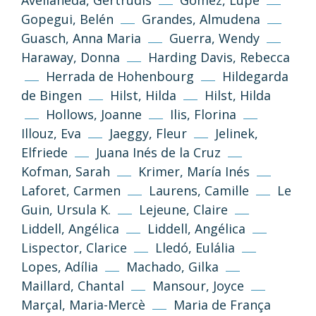
Avellaneda, Gertrudis
Gómez, Lupe
Gopegui, Belén
Grandes, Almudena
Guasch, Anna Maria
Guerra, Wendy
Haraway, Donna
Harding Davis, Rebecca
Herrada de Hohenbourg
Hildegarda
de Bingen
Hilst, Hilda
Hilst, Hilda
Hollows, Joanne
Ilis, Florina
Illouz, Eva
Jaeggy, Fleur
Jelinek,
Elfriede
Juana Inés de la Cruz
Kofman, Sarah
Krimer, María Inés
Laforet, Carmen
Laurens, Camille
Le
Guin, Ursula K.
Lejeune, Claire
Liddell, Angélica
Liddell, Angélica
Lispector, Clarice
Lledó, Eulália
Lopes, Adília
Machado, Gilka
Maillard, Chantal
Mansour, Joyce
Marçal, Maria-Mercè
Maria de França