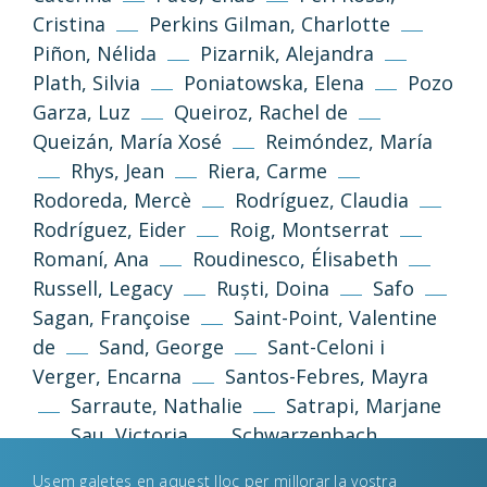
Cristina
Perkins Gilman, Charlotte
Piñon, Nélida
Pizarnik, Alejandra
Plath, Silvia
Poniatowska, Elena
Pozo
Garza, Luz
Queiroz, Rachel de
Queizán, María Xosé
Reimóndez, María
Rhys, Jean
Riera, Carme
Rodoreda, Mercè
Rodríguez, Claudia
Política de privacitat
Avís legal
Rodríguez, Eider
Roig, Montserrat
Romaní, Ana
Roudinesco, Élisabeth
Política de galetes
Russell, Legacy
Ruști, Doina
Safo
Sagan, Françoise
Saint-Point, Valentine
Desenvolupament web
Estudi Llimona
de
Sand, George
Sant-Celoni i
Verger, Encarna
Santos-Febres, Mayra
Sarraute, Nathalie
Satrapi, Marjane
Sau, Victoria
Schwarzenbach,
Annemarie
Sedgwick, Eve Kosofsky
Usem galetes en aquest lloc per millorar la vostra