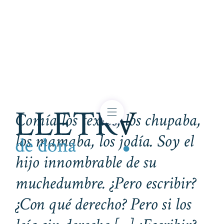
Comía los textos, los chupaba,
los mamaba, los jodía. Soy el
hijo innombrable de su
muchedumbre. ¿Pero escribir?
¿Con qué derecho? Pero si los