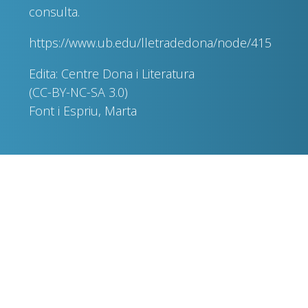
consulta.
https://www.ub.edu/lletradedona/node/415
Edita: Centre Dona i Literatura
(CC-BY-NC-SA 3.0)
Font i Espriu, Marta