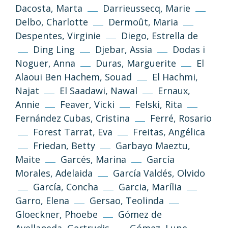
Dacosta, Marta
Darrieussecq, Marie
Delbo, Charlotte
Dermoût, Maria
Despentes, Virginie
Diego, Estrella de
Ding Ling
Djebar, Assia
Dodas i
Noguer, Anna
Duras, Marguerite
El
Alaoui Ben Hachem, Souad
El Hachmi,
Najat
El Saadawi, Nawal
Ernaux,
Annie
Feaver, Vicki
Felski, Rita
Fernández Cubas, Cristina
Ferré, Rosario
Forest Tarrat, Eva
Freitas, Angélica
Friedan, Betty
Garbayo Maeztu,
Maite
Garcés, Marina
García
Morales, Adelaida
García Valdés, Olvido
García, Concha
Garcia, Marília
Garro, Elena
Gersao, Teolinda
Gloeckner, Phoebe
Gómez de