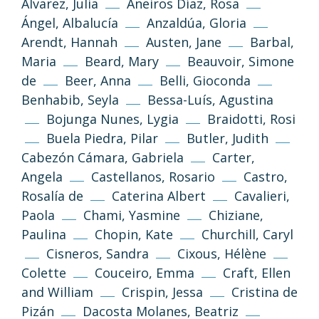
Álvarez, Julia
Aneiros Díaz, Rosa
Ángel, Albalucía
Anzaldúa, Gloria
Arendt, Hannah
Austen, Jane
Barbal,
Maria
Beard, Mary
Beauvoir, Simone
de
Beer, Anna
Belli, Gioconda
Benhabib, Seyla
Bessa-Luís, Agustina
Bojunga Nunes, Lygia
Braidotti, Rosi
Buela Piedra, Pilar
Butler, Judith
Cabezón Cámara, Gabriela
Carter,
Angela
Castellanos, Rosario
Castro,
Rosalía de
Caterina Albert
Cavalieri,
Paola
Chami, Yasmine
Chiziane,
Paulina
Chopin, Kate
Churchill, Caryl
Cisneros, Sandra
Cixous, Hélène
Colette
Couceiro, Emma
Craft, Ellen
and William
Crispin, Jessa
Cristina de
Pizán
Dacosta Molanes, Beatriz