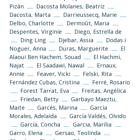
Pizán
Dacosta Molanes, Beatriz
Dacosta, Marta
Darrieussecq, Marie
Delbo, Charlotte
Dermoût, Maria
Despentes, Virginie
Diego, Estrella de
Ding Ling
Djebar, Assia
Dodas i
Noguer, Anna
Duras, Marguerite
El
Alaoui Ben Hachem, Souad
El Hachmi,
Najat
El Saadawi, Nawal
Ernaux,
Annie
Feaver, Vicki
Felski, Rita
Fernández Cubas, Cristina
Ferré, Rosario
Forest Tarrat, Eva
Freitas, Angélica
Friedan, Betty
Garbayo Maeztu,
Maite
Garcés, Marina
García
Morales, Adelaida
García Valdés, Olvido
García, Concha
Garcia, Marília
Garro, Elena
Gersao, Teolinda