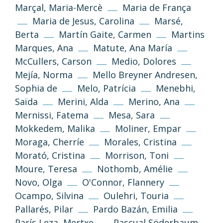
NoComercial-CompartirIgual (cc-by-nc-sa
Marçal, Maria-Mercè
Maria de França
3.0)
Maria de Jesus, Carolina
Marsé,
Berta
Martín Gaite, Carmen
Martins
Informació i normes
Marques, Ana
Matute, Ana María
McCullers, Carson
Medio, Dolores
Mejía, Norma
Mello Breyner Andresen,
Sophia de
Melo, Patrícia
Menebhi,
Saïda
Merini, Alda
Merino, Ana
Mernissi, Fatema
Mesa, Sara
Mokkedem, Malika
Moliner, Empar
Moraga, Cherríe
Morales, Cristina
Política de privacitat
Avís legal
Morató, Cristina
Morrison, Toni
Moure, Teresa
Nothomb, Amélie
Política de galetes
Novo, Olga
O'Connor, Flannery
Ocampo, Silvina
Oulehri, Touria
Pallarés, Pilar
Pardo Bazán, Emilia
Desenvolupament web
Estudi Llimona
París Leza, Mertxe
Pascual Söderbaum,