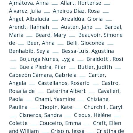
Ajmátova, Anna
Allart, Hortense
Álvarez, Julia
Aneiros Díaz, Rosa
Ángel, Albalucía
Anzaldúa, Gloria
Arendt, Hannah
Austen, Jane
Barbal,
Maria
Beard, Mary
Beauvoir, Simone
de
Beer, Anna
Belli, Gioconda
Benhabib, Seyla
Bessa-Luís, Agustina
Bojunga Nunes, Lygia
Braidotti, Rosi
Buela Piedra, Pilar
Butler, Judith
Cabezón Cámara, Gabriela
Carter,
Angela
Castellanos, Rosario
Castro,
Rosalía de
Caterina Albert
Cavalieri,
Paola
Chami, Yasmine
Chiziane,
Paulina
Chopin, Kate
Churchill, Caryl
Cisneros, Sandra
Cixous, Hélène
Colette
Couceiro, Emma
Craft, Ellen
and William
Crispin, Jessa
Cristina de