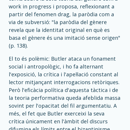
work in progress i proposa, reflexionant a
partir del fenomen drag, la paròdia com a
via de subversió: "la paròdia del gènere
revela que la identitat original en què es
basa el gènere és una imitació sense origen"
(p. 138).
El to és polèmic: Butler ataca un fonament
social i antropològic, i ho fa alternant
l'exposició, la crítica i l'apel·lació constant al
lector mitjançant interrogacions retòriques.
Però l'eficàcia política d'aquesta tàctica i de
la teoria performativa queda afeblida massa
sovint per l'opacitat del fil argumentatiu. A
més, el fet que Butler exerceixi la seva
crítica únicament en l'àmbit del discurs
difumina els límits entre el bizantinisme