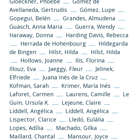
Gloeckner, Phoebe
Gómez de
Avellaneda, Gertrudis
Gómez, Lupe
Gopegui, Belén
Grandes, Almudena
Guasch, Anna Maria
Guerra, Wendy
Haraway, Donna
Harding Davis, Rebecca
Herrada de Hohenbourg
Hildegarda
de Bingen
Hilst, Hilda
Hilst, Hilda
Hollows, Joanne
Ilis, Florina
Illouz, Eva
Jaeggy, Fleur
Jelinek,
Elfriede
Juana Inés de la Cruz
Kofman, Sarah
Krimer, María Inés
Laforet, Carmen
Laurens, Camille
Le
(CC-BY-NC-SA 3.0)
Guin, Ursula K.
Lejeune, Claire
Tornar a dalt
Liddell, Angélica
Liddell, Angélica
Lispector, Clarice
Lledó, Eulália
Si no s’indica altra cosa, els textos i imatges
Lopes, Adília
Machado, Gilka
d’aquest web es publiquen sota llicència
Creative Commons 3.0 de Reconeixement-
Maillard, Chantal
Mansour, Joyce