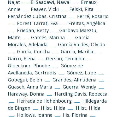
Najat
El Saadawi, Nawal
Ernaux,
Annie
Feaver, Vicki
Felski, Rita
Fernández Cubas, Cristina
Ferré, Rosario
Forest Tarrat, Eva
Freitas, Angélica
Friedan, Betty
Garbayo Maeztu,
Maite
Garcés, Marina
García
Morales, Adelaida
García Valdés, Olvido
García, Concha
Garcia, Marília
Garro, Elena
Gersao, Teolinda
Gloeckner, Phoebe
Gómez de
Avellaneda, Gertrudis
Gómez, Lupe
Gopegui, Belén
Grandes, Almudena
Guasch, Anna Maria
Guerra, Wendy
Haraway, Donna
Harding Davis, Rebecca
Herrada de Hohenbourg
Hildegarda
de Bingen
Hilst, Hilda
Hilst, Hilda
Hollows, Joanne
Ilis, Florina