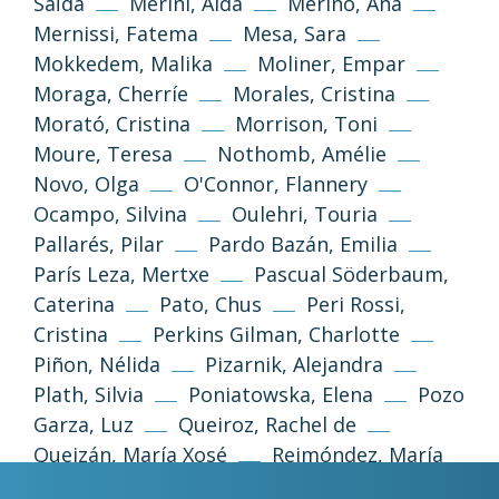
Saïda
Merini, Alda
Merino, Ana
Mernissi, Fatema
Mesa, Sara
Mokkedem, Malika
Moliner, Empar
Moraga, Cherríe
Morales, Cristina
Morató, Cristina
Morrison, Toni
Moure, Teresa
Nothomb, Amélie
Novo, Olga
O'Connor, Flannery
Ocampo, Silvina
Oulehri, Touria
Política de privacitat
Avís legal
Pallarés, Pilar
Pardo Bazán, Emilia
París Leza, Mertxe
Pascual Söderbaum,
Política de galetes
Caterina
Pato, Chus
Peri Rossi,
Cristina
Perkins Gilman, Charlotte
Piñon, Nélida
Pizarnik, Alejandra
Desenvolupament web
Estudi Llimona
Plath, Silvia
Poniatowska, Elena
Pozo
Garza, Luz
Queiroz, Rachel de
Queizán, María Xosé
Reimóndez, María
Rhys, Jean
Riera, Carme