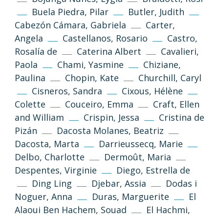
Buela Piedra, Pilar
Butler, Judith
Cabezón Cámara, Gabriela
Carter,
Angela
Castellanos, Rosario
Castro,
Rosalía de
Caterina Albert
Cavalieri,
Paola
Chami, Yasmine
Chiziane,
Paulina
Chopin, Kate
Churchill, Caryl
Cisneros, Sandra
Cixous, Hélène
Colette
Couceiro, Emma
Craft, Ellen
and William
Crispin, Jessa
Cristina de
Pizán
Dacosta Molanes, Beatriz
Dacosta, Marta
Darrieussecq, Marie
Delbo, Charlotte
Dermoût, Maria
Despentes, Virginie
Diego, Estrella de
Ding Ling
Djebar, Assia
Dodas i
Noguer, Anna
Duras, Marguerite
El
Alaoui Ben Hachem, Souad
El Hachmi,