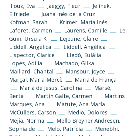
Illouz, Eva
Jaeggy, Fleur
Jelinek,
Elfriede
Juana Inés de la Cruz
Kofman, Sarah
Krimer, María Inés
Laforet, Carmen
Laurens, Camille
Le
Guin, Ursula K.
Lejeune, Claire
Liddell, Angélica
Liddell, Angélica
Lispector, Clarice
Lledó, Eulália
Lopes, Adília
Machado, Gilka
(CC-BY-NC-SA 3.0)
Maillard, Chantal
Mansour, Joyce
Tornar a dalt
Marçal, Maria-Mercè
Maria de França
Maria de Jesus, Carolina
Marsé,
Si no s’indica altra cosa, els textos i imatges
d’aquest web es publiquen sota llicència
Berta
Martín Gaite, Carmen
Martins
Creative Commons 3.0 de Reconeixement-
Marques, Ana
Matute, Ana María
NoComercial-CompartirIgual (cc-by-nc-sa
McCullers, Carson
Medio, Dolores
3.0)
Mejía, Norma
Mello Breyner Andresen,
Sophia de
Melo, Patrícia
Menebhi,
Informació i normes