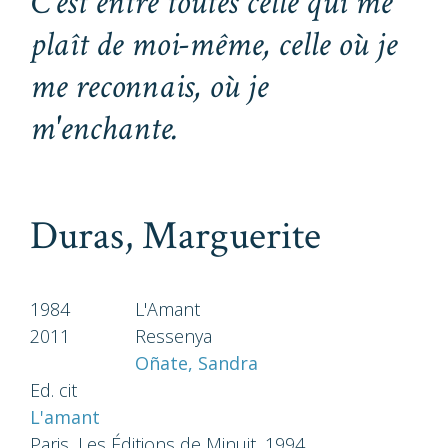
C'est entre toutes celle qui me
plaît de moi-même, celle où je
me reconnais, où je
m'enchante.
Duras, Marguerite
1984
L'Amant
2011
Ressenya
Oñate, Sandra
Ed. cit
L'amant
Paris, Les Éditions de Minuit, 1994.