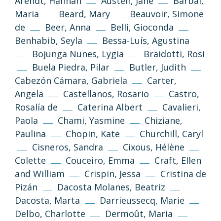
Arendt, Hannah
Austen, Jane
Barbal,
Maria
Beard, Mary
Beauvoir, Simone
de
Beer, Anna
Belli, Gioconda
Benhabib, Seyla
Bessa-Luís, Agustina
Bojunga Nunes, Lygia
Braidotti, Rosi
Buela Piedra, Pilar
Butler, Judith
Cabezón Cámara, Gabriela
Carter,
Angela
Castellanos, Rosario
Castro,
Rosalía de
Caterina Albert
Cavalieri,
Paola
Chami, Yasmine
Chiziane,
Paulina
Chopin, Kate
Churchill, Caryl
Cisneros, Sandra
Cixous, Hélène
Colette
Couceiro, Emma
Craft, Ellen
and William
Crispin, Jessa
Cristina de
Pizán
Dacosta Molanes, Beatriz
Dacosta, Marta
Darrieussecq, Marie
Delbo, Charlotte
Dermoût, Maria