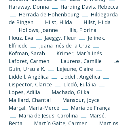
(CC-BY-NC-SA 3.0)
Haraway, Donna
Harding Davis, Rebecca
Tornar a dalt
Herrada de Hohenbourg
Hildegarda
Si no s’indica altra cosa, els textos i imatges
de Bingen
Hilst, Hilda
Hilst, Hilda
d’aquest web es publiquen sota llicència
Hollows, Joanne
Ilis, Florina
Creative Commons 3.0 de Reconeixement-
Illouz, Eva
Jaeggy, Fleur
Jelinek,
NoComercial-CompartirIgual (cc-by-nc-sa
3.0)
Elfriede
Juana Inés de la Cruz
Kofman, Sarah
Krimer, María Inés
Laforet, Carmen
Laurens, Camille
Le
Informació i normes
Guin, Ursula K.
Lejeune, Claire
Liddell, Angélica
Liddell, Angélica
Lispector, Clarice
Lledó, Eulália
Lopes, Adília
Machado, Gilka
Maillard, Chantal
Mansour, Joyce
Marçal, Maria-Mercè
Maria de França
Maria de Jesus, Carolina
Marsé,
Berta
Martín Gaite, Carmen
Martins
Política de privacitat
Avís legal