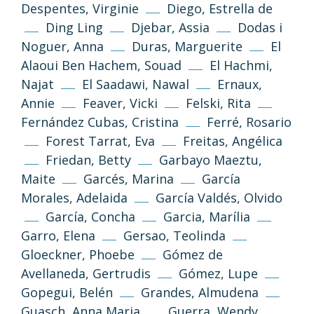
Despentes, Virginie
Diego, Estrella de
Ding Ling
Djebar, Assia
Dodas i
Noguer, Anna
Duras, Marguerite
El
Alaoui Ben Hachem, Souad
El Hachmi,
Najat
El Saadawi, Nawal
Ernaux,
Annie
Feaver, Vicki
Felski, Rita
Fernández Cubas, Cristina
Ferré, Rosario
Forest Tarrat, Eva
Freitas, Angélica
Friedan, Betty
Garbayo Maeztu,
Maite
Garcés, Marina
García
Morales, Adelaida
García Valdés, Olvido
García, Concha
Garcia, Marília
Garro, Elena
Gersao, Teolinda
Gloeckner, Phoebe
Gómez de
Avellaneda, Gertrudis
Gómez, Lupe
Gopegui, Belén
Grandes, Almudena
Guasch, Anna Maria
Guerra, Wendy