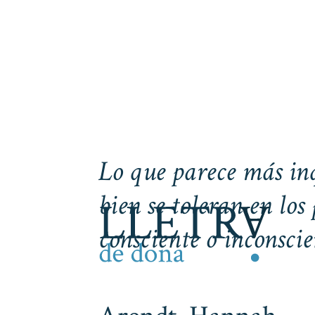
Lo que parece más inq
bien se toleran en los
consciente o inconscie