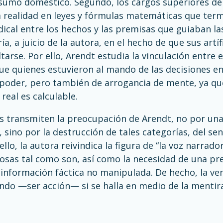
nsumo doméstico. Segundo, los cargos superiores de
a realidad en leyes y fórmulas matemáticas que ter
dical entre los hechos y las premisas que guiaban las 
ía, a juicio de la autora, en el hecho de que sus art
tarse. Por ello, Arendt estudia la vinculación entre 
e quienes estuvieron al mando de las decisiones en
poder, pero también de arrogancia de mente, ya que 
real es calculable.
 transmiten la preocupación de Arendt, no por una 
, sino por la destrucción de tales categorías, del s
llo, la autora reivindica la figura de “la voz narrado
cosas tal como son, así como la necesidad de una pr
información fáctica no manipulada. De hecho, la ve
ndo —ser acción— si se halla en medio de la mentir