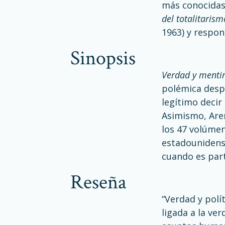
más conocidas.
del totalitarism
1963) y respons
sinopsis
Verdad y mentir
polémica des
legítimo decir
Asimismo, Aren
los 47 volúmen
estadounidense
cuando es part
reseña
“Verdad y polít
ligada a la ve