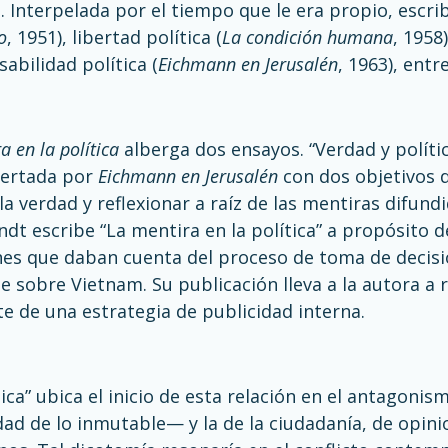
 Interpelada por el tiempo que le era propio, escrib
o
, 1951), libertad política (
La condición humana
, 1958
abilidad política (
Eichmann en Jerusalén
, 1963), entr
a en la política
alberga dos ensayos. “Verdad y polític
pertada por
Eichmann en Jerusalén
con dos objetivos d
 la verdad y reflexionar a raíz de las mentiras difund
dt escribe “La mentira en la política” a propósito d
es que daban cuenta del proceso de toma de decisio
 sobre Vietnam. Su publicación lleva a la autora a 
e de una estrategia de publicidad interna.
ica” ubica el inicio de esta relación en el antagonism
rdad de lo inmutable— y la de la ciudadanía, de opini