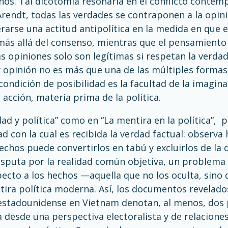
s. Tal dicotomía resonaría en el conflicto contemp
 Arendt, todas las verdades se contraponen a la opin
rarse una actitud antipolítica en la medida en que e
ás allá del consenso, mientras que el pensamiento 
as opiniones solo son legítimas si respetan la verdad 
 opinión no es más que una de las múltiples formas
condición de posibilidad es la facultad de la imagi
 acción, materia prima de la política.
ad y política” como en “La mentira en la política”, 
dad con la cual es recibida la verdad factual: observ
chos puede convertirlos en tabú y excluirlos de la d
isputa por la realidad común objetiva, un problema 
pecto a los hechos —aquella que no los oculta, sino
tira política moderna. Así, los documentos revelado
 estadounidense en Vietnam denotan, al menos, dos
a desde una perspectiva electoralista y de relacion