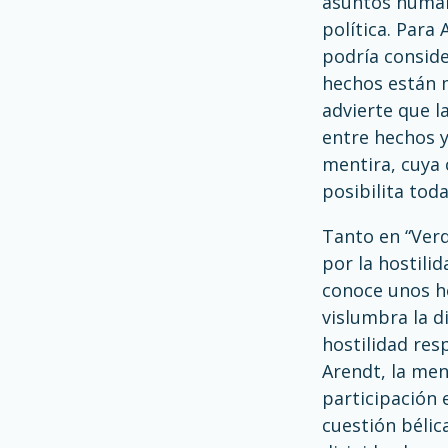
asuntos humano
política. Para
podría conside
hechos están m
advierte que l
entre hechos y
mentira, cuya 
posibilita toda
Tanto en “Verd
por la hostili
conoce unos he
vislumbra la d
hostilidad res
Arendt, la men
participación
cuestión bélic