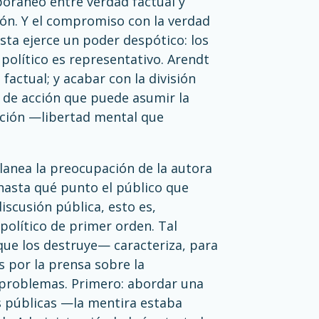
oráneo entre verdad factual y
ión. Y el compromiso con la verdad
sta ejerce un poder despótico: los
político es representativo. Arendt
factual; y acabar con la división
 de acción que puede asumir la
nación —libertad mental que
planea la preocupación de la autora
a hasta qué punto el público que
iscusión pública, esto es,
político de primer orden. Tal
 que los destruye— caracteriza, para
s por la prensa sobre la
 problemas. Primero: abordar una
es públicas —la mentira estaba