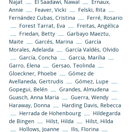
Najat
El Saadawi, Nawal
Ernaux,
Annie
Feaver, Vicki
Felski, Rita
Fernández Cubas, Cristina
Ferré, Rosario
Forest Tarrat, Eva
Freitas, Angélica
Friedan, Betty
Garbayo Maeztu,
Maite
Garcés, Marina
García
Morales, Adelaida
García Valdés, Olvido
García, Concha
Garcia, Marília
Garro, Elena
Gersao, Teolinda
Gloeckner, Phoebe
Gómez de
Avellaneda, Gertrudis
Gómez, Lupe
Gopegui, Belén
Grandes, Almudena
Guasch, Anna Maria
Guerra, Wendy
Haraway, Donna
Harding Davis, Rebecca
Herrada de Hohenbourg
Hildegarda
de Bingen
Hilst, Hilda
Hilst, Hilda
Hollows, Joanne
Ilis, Florina