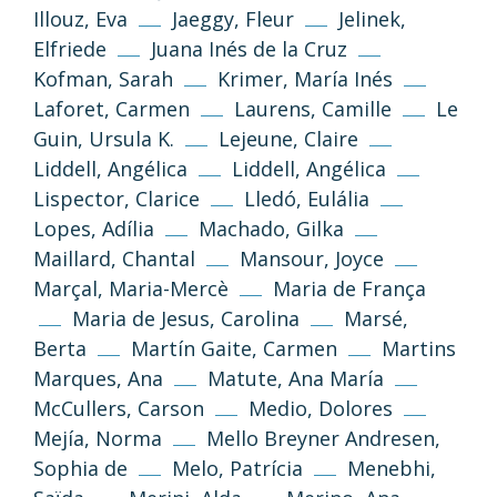
Illouz, Eva
Jaeggy, Fleur
Jelinek,
Elfriede
Juana Inés de la Cruz
Kofman, Sarah
Krimer, María Inés
Laforet, Carmen
Laurens, Camille
Le
Guin, Ursula K.
Lejeune, Claire
Liddell, Angélica
Liddell, Angélica
Lispector, Clarice
Lledó, Eulália
Lopes, Adília
Machado, Gilka
(CC-BY-NC-SA 3.0)
Maillard, Chantal
Mansour, Joyce
Tornar a dalt
Marçal, Maria-Mercè
Maria de França
Maria de Jesus, Carolina
Marsé,
Si no s’indica altra cosa, els textos i imatges
d’aquest web es publiquen sota llicència
Berta
Martín Gaite, Carmen
Martins
Creative Commons 3.0 de Reconeixement-
Marques, Ana
Matute, Ana María
NoComercial-CompartirIgual (cc-by-nc-sa
McCullers, Carson
Medio, Dolores
3.0)
Mejía, Norma
Mello Breyner Andresen,
Sophia de
Melo, Patrícia
Menebhi,
Informació i normes