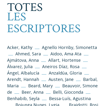
TOTES
LES
ESCRIPTORES
Acker, Kathy
Agnello Hornby, Simonetta
Ahmed, Sara
Aidoo, Ama Ata
Ajmátova, Anna
Allart, Hortense
Álvarez, Julia
Aneiros Díaz, Rosa
Ángel, Albalucía
Anzaldúa, Gloria
Arendt, Hannah
Austen, Jane
Barbal,
Maria
Beard, Mary
Beauvoir, Simone
de
Beer, Anna
Belli, Gioconda
Benhabib, Seyla
Bessa-Luís, Agustina
Bojunga Nunes, Lygia
Braidotti, Rosi