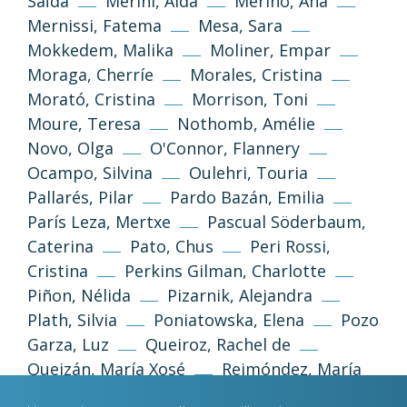
Saïda
Merini, Alda
Merino, Ana
Mernissi, Fatema
Mesa, Sara
Mokkedem, Malika
Moliner, Empar
Moraga, Cherríe
Morales, Cristina
Morató, Cristina
Morrison, Toni
Moure, Teresa
Nothomb, Amélie
Novo, Olga
O'Connor, Flannery
Ocampo, Silvina
Oulehri, Touria
Política de privacitat
Avís legal
Pallarés, Pilar
Pardo Bazán, Emilia
París Leza, Mertxe
Pascual Söderbaum,
Política de galetes
Caterina
Pato, Chus
Peri Rossi,
Cristina
Perkins Gilman, Charlotte
Piñon, Nélida
Pizarnik, Alejandra
Desenvolupament web
Estudi Llimona
Plath, Silvia
Poniatowska, Elena
Pozo
Garza, Luz
Queiroz, Rachel de
Queizán, María Xosé
Reimóndez, María
Rhys, Jean
Riera, Carme