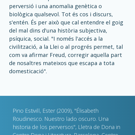
perversió i una anomalia genètica o
biològica qualsevol. Tot és cos i discurs,
s'entén. És per això que cal entendre el goig
del mal dins d'una història subjectiva,
psíquica, social. "I només l'accés a la
civilització, a la Llei o al progrés permet, tal
com va afirmar Freud, corregir aquella part
de nosaltres mateixos que escapa a tota
domesticació".
Pino Estivill, Ester (2009), "Élisabeth
Roudinesco. Nuestro lado oscuro. Una
historia de los perversos", Lletra de Dona in