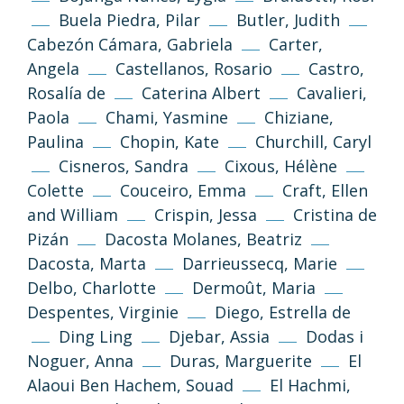
Buela Piedra, Pilar
Butler, Judith
Cabezón Cámara, Gabriela
Carter,
Angela
Castellanos, Rosario
Castro,
Rosalía de
Caterina Albert
Cavalieri,
Paola
Chami, Yasmine
Chiziane,
Paulina
Chopin, Kate
Churchill, Caryl
Cisneros, Sandra
Cixous, Hélène
Colette
Couceiro, Emma
Craft, Ellen
and William
Crispin, Jessa
Cristina de
Pizán
Dacosta Molanes, Beatriz
Dacosta, Marta
Darrieussecq, Marie
Delbo, Charlotte
Dermoût, Maria
Despentes, Virginie
Diego, Estrella de
Ding Ling
Djebar, Assia
Dodas i
Noguer, Anna
Duras, Marguerite
El
Alaoui Ben Hachem, Souad
El Hachmi,