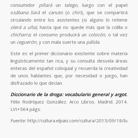
consumidor
pillará
un
talego,
luego con el papel
o
sábana
liará
el
canuto
(o
chiri
)
,
que se compartirá
circulando entre los asistentes (si alguno lo retiene
olerá a uña),
hasta que no quede más que la colilla o
chicharra;
el consumo producirá un
colocón,
o tal vez
un
ceguerón,
y con mala suerte una
pálida
.
Este es el primer diccionario existente sobre materia
lingüísticamente tan rica, y su consulta desvela áreas
enteras del español coloquial y recuerda la creatividad
de unos hablantes que, por necesidad o juego, han
disfrazado lo que decían.
Diccionario de la droga: vocabulario general y argot
.
Félix Rodríquez González. Arco Libros. Madrid. 2014.
LVI+564 págs.
Fuente: http://cultura.elpais.com/cultura/2015/09/18/bab