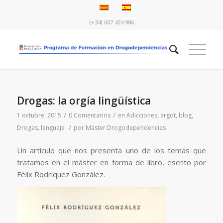
(+34) 607 424 986
Drogas: la orgía lingüística
/
/
1 octubre, 2015
0 Comentarios
en
Adicciones
,
argot
,
blog
,
/
Drogas
,
lenguaje
por
Màster Drogodependencies
Un artículo que nos presenta uno de los temas que
tratamos en el máster en forma de libro, escrito por
Félix Rodríquez González.