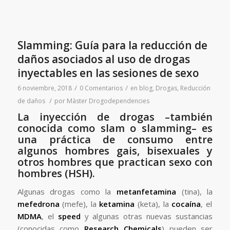
Slamming: Guía para la reducción de
daños asociados al uso de drogas
inyectables en las sesiones de sexo
/
/
6 noviembre, 2018
0 Comentarios
en
blog
,
Drogas
,
Reducción
/
de daños
por
Màster Drogodependencies
La inyección de drogas –también
conocida como slam o slamming– es
una práctica de consumo entre
algunos hombres gais, bisexuales y
otros hombres que practican sexo con
hombres (HSH).
Algunas drogas como la
metanfetamina
(tina), la
mefedrona
(mefe), la
ketamina
(keta), la
cocaína
, el
MDMA
, el
speed
y algunas otras nuevas sustancias
(conocidas como
Research Chemicals
) pueden ser