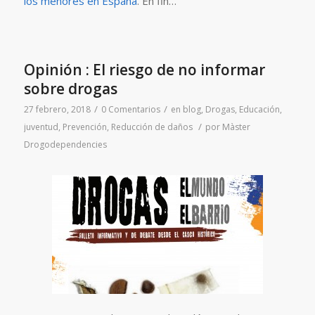
los menores en España
. En fin…
Opinión : El riesgo de no informar
sobre drogas
/
/
27 febrero, 2018
0 Comentarios
en
blog
,
Drogas
,
Educación
,
/
juventud
,
Prevención
,
Reducción de daños
por
Màster
Drogodependencies