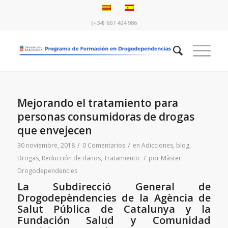
(+34) 607 424 986
Mejorando el tratamiento para
personas consumidoras de drogas
que envejecen
/
/
30 noviembre, 2018
0 Comentarios
en
Adicciones
,
blog
,
/
Drogas
,
Reducción de daños
,
Tratamiento
por
Màster
Drogodependencies
La
Subdirecció General de
Drogodepèndencies
de la Agència de
Salut Pública de Catalunya y la
Fundación Salud y Comunidad