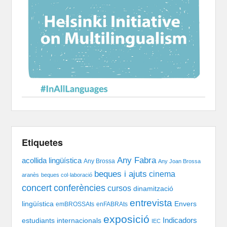
Etiquetes
Any Fabra
acollida lingüística
Any Brossa
Any Joan Brossa
beques i ajuts
cinema
aranès
beques col·laboració
concert
conferències
cursos
dinamització
entrevista
lingüística
Envers
emBROSSAts
enFABRAts
exposició
Indicadors
estudiants internacionals
IEC