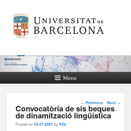
Menu
Post navigation
←
Previous
Next
→
Convocatòria de sis beques
de dinamització lingüística
Posted on
10-27-2021
by
XDL