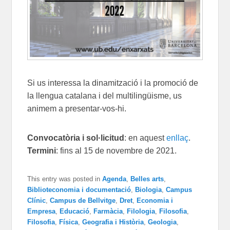
Si us interessa la dinamització i la promoció de
la llengua catalana i del multilingüisme, us
animem a presentar-vos-hi.
Convocatòria i sol·licitud
: en aquest
enllaç
.
Termini
: fins al 15 de novembre de 2021.
This entry was posted in
Agenda
,
Belles arts
,
Biblioteconomia i documentació
,
Biologia
,
Campus
Clínic
,
Campus de Bellvitge
,
Dret
,
Economia i
Empresa
,
Educació
,
Farmàcia
,
Filologia
,
Filosofia
,
Filosofia
,
Física
,
Geografia i Història
,
Geologia
,