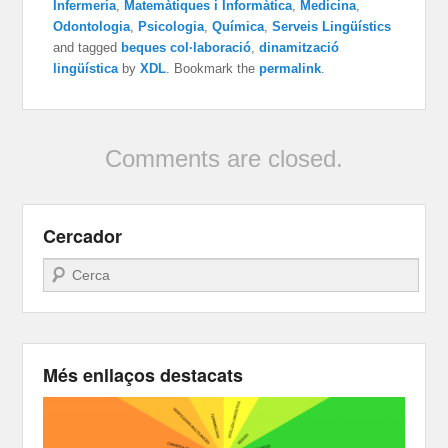
Infermeria
,
Matemàtiques i Informàtica
,
Medicina
,
Odontologia
,
Psicologia
,
Química
,
Serveis Lingüístics
and tagged
beques col·laboració
,
dinamització
lingüística
by
XDL
. Bookmark the
permalink
.
Comments are closed.
Cercador
Search
Més enllaços destacats