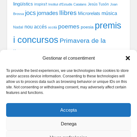
lingüístics
inspira't
Jesús Tusón
Institut d'Estudis Catalans
Joan
llibres
jocs
jornades
música
Microrelats
Brossa
premis
poemes
nou accés
poesia
Nadal
occità
i concursos
Primavera de la
llengua
recital
taules
tast-scrabble
Química
prosa
Gestionar el consentiment
xerrada
rodones
TIC
teatre
welcome session
To provide the best experiences, we use technologies like cookies to store
and/or access device information. Consenting to these technologies will
allow us to process data such as browsing behavior or unique IDs on this
site. Not consenting or withdrawing consent, may adversely affect certain
Qui som
features and functions.
Serveis Lingüístics
Dinamització i Sociolingüística
Accepta
Política de cookies
Denega