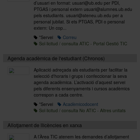
d’usuari en format: usuari@ub.edu per PDI,
PTGAS i personal extern usuari@alumnes.ub.edu
pels estudiants. usuari@ateneu.ub.edu per a
personal jubilat. Si ets PTGAS, PDI o personal
extern: Un cop...
*Servei
Correu
Sol·licitud / consulta ATIC - Portal Gestió TIC
Agenda acadèmica de l'estudiant (Chronos)
Aplicació adreçada als estudiants per facilitar la
selecció d'horaris i grups i confeccionar la seva
agenda acadèmica. L’activació d’aquest servei
pels diferents ensenyaments i cursos acadèmics
correspon a cada centre.
*Servei
Acadèmicodocent
Sol·licitud / consulta No ATIC - Altres unitats
Allotjament de llicències en xarxa
A l’Àrea TIC atenem les demandes d’allotjament