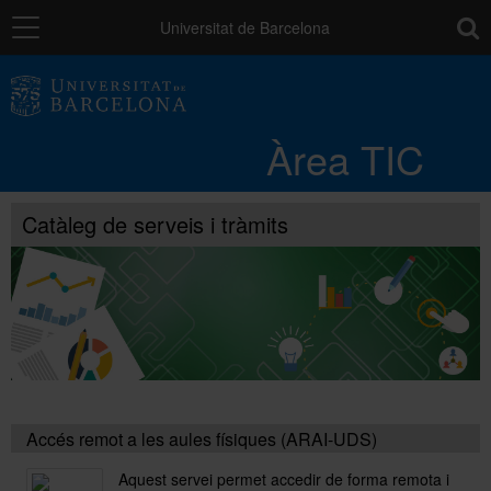
Navegació
toolb
Universitat de Barcelona
Entorn de treball
Àrea TIC
Núvol UB
Catàleg de serveis i tràmits
Catàleg de serveis i tràmits
Suport a la Docència
Seguretat de les dades
Accés remot a les aules físiques (ARAI-UDS)
PAU: necessites ajuda?
Aquest servei permet accedir de forma remota i