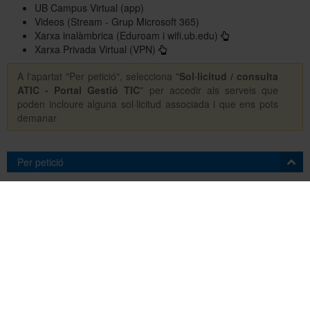
UB Campus Virtual (app)
Videos (Stream - Grup Microsoft 365)
Xarxa inalàmbrica (Eduroam i wifi.ub.edu)
Xarxa Privada Virtual (VPN)
A l'apartat "Per petició", selecciona "
Sol·licitud / consulta
ATIC - Portal Gestió TIC
" per accedir als serveis que
poden incloure alguna sol·licitud associada i que ens pots
demanar
Per petició
Sol·licitud / consulta ATIC - Portal Gestió TIC
(43)
Sol·licitud / consulta No ATIC - Altres unitats
(48)
Neteja
Per tema
Acadèmicodocent
(14)
Aules i sales
(4)
Col·laboració i emmagatzematge
(6)
Correu
(6)