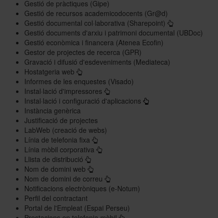
Gestió de pràctiques (Gipe)
Gestió de recursos academicodocents (Gr@d)
Gestió documental col·laborativa (Sharepoint)
Gestió documents d'arxiu i patrimoni documental (UBDoc)
Gestió econòmica i financera (Atenea Ecofin)
Gestor de projectes de recerca (GPR)
Gravació i difusió d'esdeveniments (Mediateca)
Hostatgeria web
Informes de les enquestes (Visado)
Instal·lació d'impressores
Instal·lació i configuració d'aplicacions
Instància genèrica
Justificació de projectes
LabWeb (creació de webs
)
Línia de telefonia fixa
Línia mòbil corporativa
Llista de distribució
Nom de domini web
Nom de domini de correu
Notificacions electròniques (e-Notum)
Perfil del contractant
Portal de l'Empleat (Espai Perseu)
Prestacions en telefonia mòbil