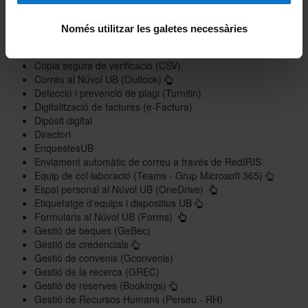
Certificat digital de servidor
Certificat digital personal
Només utilitzar les galetes necessàries
Cita prèvia
Configuració d'equips i dispositius UB
Còpia segura de verificació (CSV)
Correu al Núvol UB (Outlook)
Detecció i prevenció de plagi (Turnitin)
Digitalització de factures (e-Factura)
Dipòsit digital
Directori
EnquestesUB
Enviament automàtic de correu a través de RedIRIS
Equip de col·laboració (Teams - Grup Microsoft 365)
Espai personal al Núvol UB (OneDrive)
Etiquetatge d'equips i dispositius UB
Formularis al Núvol UB (Forms)
Gestió de beques (GeBec)
Gestió de credencials
Gestió de convenis (Gconvenis)
Gestió de la recerca (GREC)
Gestió de reserves (Bookings)
Gestió de Recursos Humans (Perseu - RH)