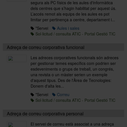
segura als PC físics de les aules d'informàtica
dels centres que s’hagin habilitat per aquest ús.
L’accés remot als equips de les aules es pot
Sobre l'Àrea TIC
limitar per pertinença a centre, departament i...
*Servei
Aules i sales
Sol·licitud / consulta ATIC - Portal Gestió TIC
Directori
Adreça de correu corporativa funcional
Les adreces corporatives funcionals són adreces
per gestionar temes específics com podrien ser
esdeveniments o grups de treball, un congrés,
una revista o un màster serien un exemple
d'aquest tipus. Des de l'Àrea de Tecnologies:
Donem d'alta les...
*Servei
Correu
Sol·licitud / consulta ATIC - Portal Gestió TIC
Adreça de correu corporativa personal
El servei de correu està associat a una adreça