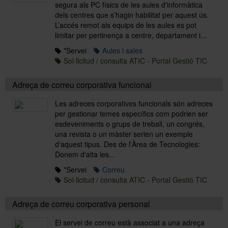
segura als PC físics de les aules d'informàtica
dels centres que s’hagin habilitat per aquest ús.
L’accés remot als equips de les aules es pot
Sobre l'Àrea TIC
limitar per pertinença a centre, departament i...
*Servei
Aules i sales
Sol·licitud / consulta ATIC - Portal Gestió TIC
Directori
Adreça de correu corporativa funcional
Les adreces corporatives funcionals són adreces
per gestionar temes específics com podrien ser
esdeveniments o grups de treball, un congrés,
una revista o un màster serien un exemple
d'aquest tipus. Des de l'Àrea de Tecnologies:
Donem d'alta les...
*Servei
Correu
Sol·licitud / consulta ATIC - Portal Gestió TIC
Adreça de correu corporativa personal
El servei de correu està associat a una adreça