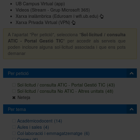
UB Campus Virtual (app)
Videos (Stream - Grup Microsoft 365)
Xarxa inalàmbrica (Eduroam i wifi.ub.edu)
Xarxa Privada Virtual (VPN)
A l'apartat "Per petició", selecciona "
Sol·licitud / consulta
ATIC - Portal Gestió TIC
" per accedir als serveis que
poden incloure alguna sol·licitud associada i que ens pots
demanar
Per petició
Sol·licitud / consulta ATIC - Portal Gestió TIC
(43)
Sol·licitud / consulta No ATIC - Altres unitats
(48)
Neteja
Per tema
Acadèmicodocent
(14)
Aules i sales
(4)
Col·laboració i emmagatzematge
(6)
Correu
(6)