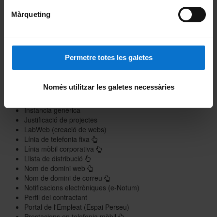
Gestió de pràctiques (Gipe)
Gestió de recursos academicodocents (Gr@d)
Màrqueting
Gestió documental col·laborativa (Sharepoint)
Gestió documents d'arxiu i patrimoni documental (UBDoc)
Gestió econòmica i financera (Atenea Ecofin)
Gestor de projectes de recerca (GPR)
Permetre totes les galetes
Gravació i difusió d'esdeveniments (Mediateca)
Hostatgeria web
Informes de les enquestes (Visado)
Només utilitzar les galetes necessàries
Instal·lació d'impressores
Instal·lació i configuració d'aplicacions
Instància genèrica
Justificació de projectes
LabWeb (creació de webs
)
Línia de telefonia fixa
Línia mòbil corporativa
Llista de distribució
Nom de domini web
Nom de domini de correu
Notificacions electròniques (e-Notum)
Perfil del contractant
Portal de l'Empleat (Espai Perseu)
Prestacions en telefonia mòbil