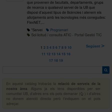
que provenen de facultats, departaments, grups
de recerca o qualsevol servei de la UB que
disposi d’aquest tipus de llicències i atenem els
allotjaments amb les tecnologies més conegudes:
FlexNET,...
*Servei
Programari
Sol·licitud / consulta ATIC - Portal Gestió TIC
Següent
1
2
3
4
5
6
7
8
9
10
11
12
13
14
15
16
17
18
19
En aquest catàleg trobaràs la
relació de serveis de la
nostra àrea
. Alguns ja els tens disponibles per ser
comunitat UB, d'altres ens els pots demanar (
)
i d'altres
no donem atenció directa però t'indiquem on et pots
adreçar.