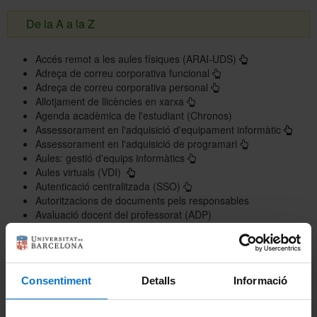
De la A a la Z
Accés remot a les aules físiques (ARAI-UDS)
Adreça de correu corporativa funcional
Adreça de correu corporativa personal
Allotjament de llicències en xarxa
Agenda acadèmica de l'estudiant (Chronos)
Assessorament en l'adquisició d'equipament informàtic
Assessorament en l'adquisició de programari
Aules: gestió d'equips informàtics
Aules virtuals (VDI)
Autenticació centralitzada (SSO)
Autoritzacions de documents pels responsables
Avaluació docent del professorat (ADP)
Baixa d'equipament informàtic
Campus Virtual - Entorn d'aprenentatge en línia
Carpeta Docent del Professorat
Catàleg de biblioteques (CERCABIB)
Consentiment
Detalls
Informació
Catàleg de programari
Centre de digitalització (CEDI)
Centres gestors (CEGE)