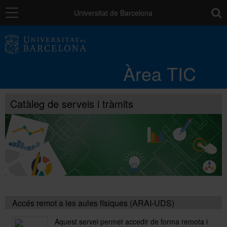
Navegació
toolb
Universitat de Barcelona
Entorn de treball
Àrea TIC
Núvol UB
Catàleg de serveis i tràmits
Catàleg de serveis i tràmits
Suport a la Docència
Seguretat de les dades
Accés remot a les aules físiques (ARAI-UDS)
PAU: necessites ajuda?
Aquest servei permet accedir de forma remota i