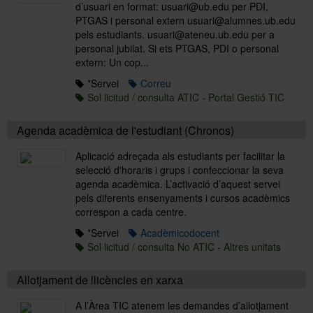
d’usuari en format: usuari@ub.edu per PDI,
PTGAS i personal extern usuari@alumnes.ub.edu
pels estudiants. usuari@ateneu.ub.edu per a
personal jubilat. Si ets PTGAS, PDI o personal
extern: Un cop...
*Servei
Correu
Sol·licitud / consulta ATIC - Portal Gestió TIC
Agenda acadèmica de l'estudiant (Chronos)
Aplicació adreçada als estudiants per facilitar la
selecció d'horaris i grups i confeccionar la seva
agenda acadèmica. L’activació d’aquest servei
pels diferents ensenyaments i cursos acadèmics
correspon a cada centre.
*Servei
Acadèmicodocent
Sol·licitud / consulta No ATIC - Altres unitats
Allotjament de llicències en xarxa
A l’Àrea TIC atenem les demandes d’allotjament