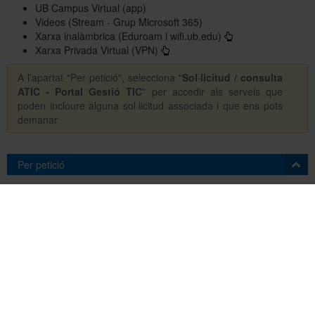
UB Campus Virtual (app)
Videos (Stream - Grup Microsoft 365)
Xarxa inalàmbrica (Eduroam i wifi.ub.edu)
Xarxa Privada Virtual (VPN)
A l'apartat "Per petició", selecciona "
Sol·licitud / consulta
ATIC - Portal Gestió TIC
" per accedir als serveis que
poden incloure alguna sol·licitud associada i que ens pots
demanar
Per petició
Sol·licitud / consulta ATIC - Portal Gestió TIC
(43)
Sol·licitud / consulta No ATIC - Altres unitats
(48)
Neteja
Per tema
Acadèmicodocent
(14)
Aules i sales
(4)
Col·laboració i emmagatzematge
(6)
Correu
(6)