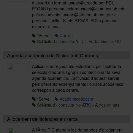
d’usuari en format: usuari@ub.edu per PDI,
PTGAS i personal extern usuari@alumnes.ub.edu
pels estudiants. usuari@ateneu.ub.edu per a
personal jubilat. Si ets PTGAS, PDI o personal
extern: Un cop...
*Servei
Correu
Sol·licitud / consulta ATIC - Portal Gestió TIC
Agenda acadèmica de l'estudiant (Chronos)
Aplicació adreçada als estudiants per facilitar la
selecció d'horaris i grups i confeccionar la seva
agenda acadèmica. L’activació d’aquest servei
pels diferents ensenyaments i cursos acadèmics
correspon a cada centre.
*Servei
Acadèmicodocent
Sol·licitud / consulta No ATIC - Altres unitats
Allotjament de llicències en xarxa
A l’Àrea TIC atenem les demandes d’allotjament