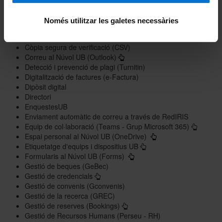
Certificat digital de servidor
Certificat digital personal
Només utilitzar les galetes necessàries
Cita prèvia
Configuració d'equips i dispositius UB
Còpia segura de verificació (CSV)
Correu al Núvol UB (Outlook)
Detecció i prevenció de plagi (Turnitin)
Digitalització de factures (e-Factura)
Dipòsit digital
Directori
EnquestesUB
Enviament automàtic de correu a través de RedIRIS
Equip de col·laboració (Teams - Grup Microsoft 365)
Espai personal al Núvol UB (OneDrive)
Etiquetatge d'equips i dispositius UB
Formularis al Núvol UB (Forms)
Gestió de beques (GeBec)
Gestió de credencials
Gestió de convenis (Gconvenis)
Gestió de la recerca (GREC)
Gestió de reserves (Bookings)
Gestió de Recursos Humans (Perseu - RH)