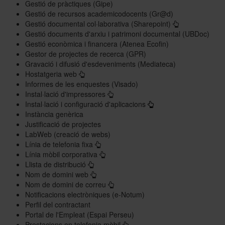
Gestió de pràctiques (Gipe)
Gestió de recursos academicodocents (Gr@d)
Gestió documental col·laborativa (Sharepoint)
Gestió documents d'arxiu i patrimoni documental (UBDoc)
Gestió econòmica i financera (Atenea Ecofin)
Gestor de projectes de recerca (GPR)
Gravació i difusió d'esdeveniments (Mediateca)
Hostatgeria web
Informes de les enquestes (Visado)
Instal·lació d'impressores
Instal·lació i configuració d'aplicacions
Instància genèrica
Justificació de projectes
LabWeb (creació de webs
)
Línia de telefonia fixa
Línia mòbil corporativa
Llista de distribució
Nom de domini web
Nom de domini de correu
Notificacions electròniques (e-Notum)
Perfil del contractant
Portal de l'Empleat (Espai Perseu)
Prestacions en telefonia mòbil