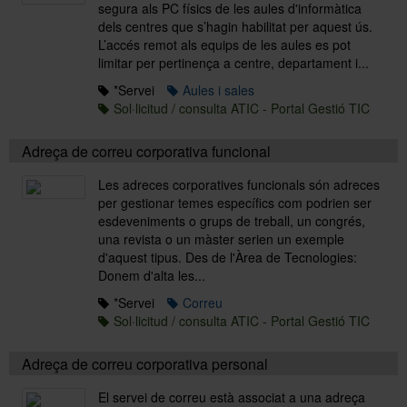
segura als PC físics de les aules d'informàtica
dels centres que s’hagin habilitat per aquest ús.
L’accés remot als equips de les aules es pot
Sobre l'Àrea TIC
limitar per pertinença a centre, departament i...
*Servei
Aules i sales
Sol·licitud / consulta ATIC - Portal Gestió TIC
Directori
Adreça de correu corporativa funcional
Les adreces corporatives funcionals són adreces
per gestionar temes específics com podrien ser
esdeveniments o grups de treball, un congrés,
una revista o un màster serien un exemple
d'aquest tipus. Des de l'Àrea de Tecnologies:
Donem d'alta les...
*Servei
Correu
Sol·licitud / consulta ATIC - Portal Gestió TIC
Adreça de correu corporativa personal
El servei de correu està associat a una adreça