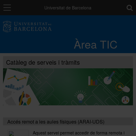
Navegació
toolb
Universitat de Barcelona
Entorn de treball
Àrea TIC
Núvol UB
Catàleg de serveis i tràmits
Catàleg de serveis i tràmits
Suport a la Docència
Seguretat de les dades
Accés remot a les aules físiques (ARAI-UDS)
PAU: necessites ajuda?
Aquest servei permet accedir de forma remota i