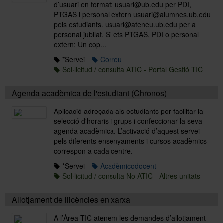
d’usuari en format: usuari@ub.edu per PDI,
PTGAS i personal extern usuari@alumnes.ub.edu
pels estudiants. usuari@ateneu.ub.edu per a
personal jubilat. Si ets PTGAS, PDI o personal
extern: Un cop...
*Servei
Correu
Sol·licitud / consulta ATIC - Portal Gestió TIC
Agenda acadèmica de l'estudiant (Chronos)
Aplicació adreçada als estudiants per facilitar la
selecció d'horaris i grups i confeccionar la seva
agenda acadèmica. L’activació d’aquest servei
pels diferents ensenyaments i cursos acadèmics
correspon a cada centre.
*Servei
Acadèmicodocent
Sol·licitud / consulta No ATIC - Altres unitats
Allotjament de llicències en xarxa
A l’Àrea TIC atenem les demandes d’allotjament