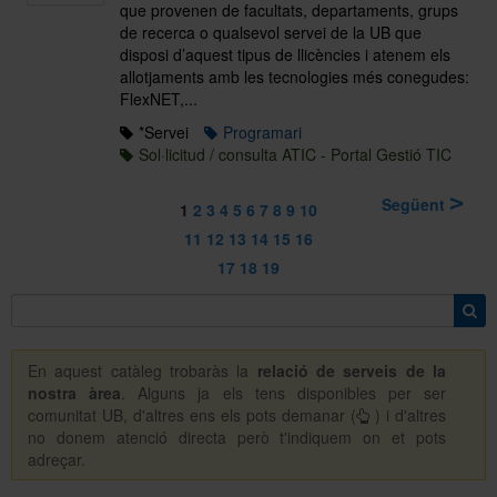
que provenen de facultats, departaments, grups
de recerca o qualsevol servei de la UB que
disposi d’aquest tipus de llicències i atenem els
allotjaments amb les tecnologies més conegudes:
FlexNET,...
*Servei
Programari
Sol·licitud / consulta ATIC - Portal Gestió TIC
Següent
1
2
3
4
5
6
7
8
9
10
11
12
13
14
15
16
17
18
19
En aquest catàleg trobaràs la
relació de serveis de la
nostra àrea
. Alguns ja els tens disponibles per ser
comunitat UB, d'altres ens els pots demanar (
)
i d'altres
no donem atenció directa però t'indiquem on et pots
adreçar.