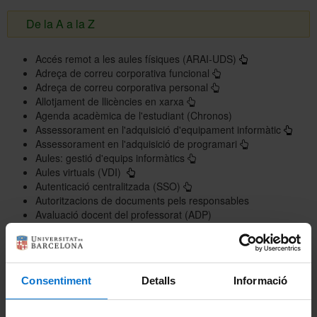
De la A a la Z
Accés remot a les aules físiques (ARAI-UDS)
Adreça de correu corporativa funcional
Adreça de correu corporativa personal
Allotjament de llicències en xarxa
Agenda acadèmica de l'estudiant (Chronos)
Assessorament en l'adquisició d'equipament informàtic
Assessorament en l'adquisició de programari
Aules: gestió d'equips informàtics
Aules virtuals (VDI)
Autenticació centralitzada (SSO)
Autoritzacions de documents pels responsables
Avaluació docent del professorat (ADP)
Baixa d'equipament informàtic
Campus Virtual - Entorn d'aprenentatge en línia
Carpeta Docent del Professorat
Catàleg de biblioteques (CERCABIB)
Consentiment
Detalls
Informació
Catàleg de programari
Centre de digitalització (CEDI)
Centres gestors (CEGE)