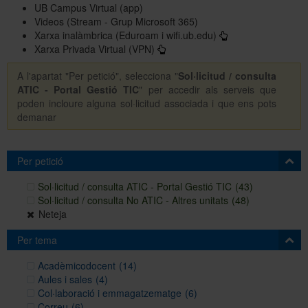
UB Campus Virtual (app)
Videos (Stream - Grup Microsoft 365)
Xarxa inalàmbrica (Eduroam i wifi.ub.edu)
Xarxa Privada Virtual (VPN)
A l'apartat "Per petició", selecciona "
Sol·licitud / consulta
ATIC - Portal Gestió TIC
" per accedir als serveis que
poden incloure alguna sol·licitud associada i que ens pots
demanar
Per petició
Sol·licitud / consulta ATIC - Portal Gestió TIC
(43)
Sol·licitud / consulta No ATIC - Altres unitats
(48)
Neteja
Per tema
Acadèmicodocent
(14)
Aules i sales
(4)
Col·laboració i emmagatzematge
(6)
Correu
(6)