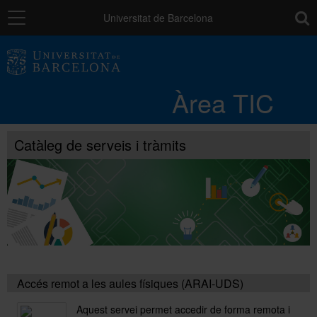
Navegació
toolb
Universitat de Barcelona
Entorn de treball
Àrea TIC
Núvol UB
Catàleg de serveis i tràmits
Catàleg de serveis i tràmits
Suport a la Docència
Seguretat de les dades
Accés remot a les aules físiques (ARAI-UDS)
PAU: necessites ajuda?
Aquest servei permet accedir de forma remota i