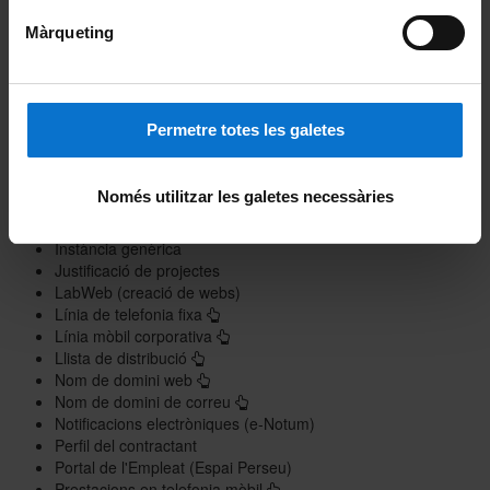
Gestió de pràctiques (Gipe)
Gestió de recursos academicodocents (Gr@d)
Màrqueting
Gestió documental col·laborativa (Sharepoint)
Gestió documents d'arxiu i patrimoni documental (UBDoc)
Gestió econòmica i financera (Atenea Ecofin)
Gestor de projectes de recerca (GPR)
Permetre totes les galetes
Gravació i difusió d'esdeveniments (Mediateca)
Hostatgeria web
Informes de les enquestes (Visado)
Només utilitzar les galetes necessàries
Instal·lació d'impressores
Instal·lació i configuració d'aplicacions
Instància genèrica
Justificació de projectes
LabWeb (creació de webs
)
Línia de telefonia fixa
Línia mòbil corporativa
Llista de distribució
Nom de domini web
Nom de domini de correu
Notificacions electròniques (e-Notum)
Perfil del contractant
Portal de l'Empleat (Espai Perseu)
Prestacions en telefonia mòbil