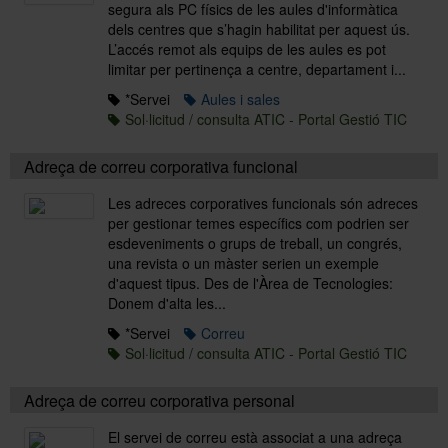
segura als PC físics de les aules d'informàtica
dels centres que s’hagin habilitat per aquest ús.
L’accés remot als equips de les aules es pot
Sobre l'Àrea TIC
limitar per pertinença a centre, departament i...
*Servei
Aules i sales
Sol·licitud / consulta ATIC - Portal Gestió TIC
Directori
Adreça de correu corporativa funcional
Les adreces corporatives funcionals són adreces
per gestionar temes específics com podrien ser
esdeveniments o grups de treball, un congrés,
una revista o un màster serien un exemple
d'aquest tipus. Des de l'Àrea de Tecnologies:
Donem d'alta les...
*Servei
Correu
Sol·licitud / consulta ATIC - Portal Gestió TIC
Adreça de correu corporativa personal
El servei de correu està associat a una adreça